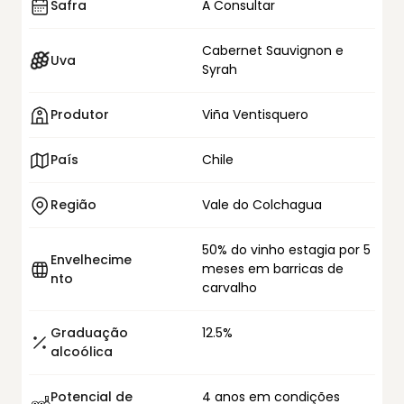
Safra
A Consultar
Cabernet Sauvignon e
Uva
Syrah
Produtor
Viña Ventisquero
País
Chile
Região
Vale do Colchagua
50% do vinho estagia por 5
Envelhecime
meses em barricas de
nto
carvalho
Graduação
12.5%
alcoólica
Potencial de
4 anos em condições