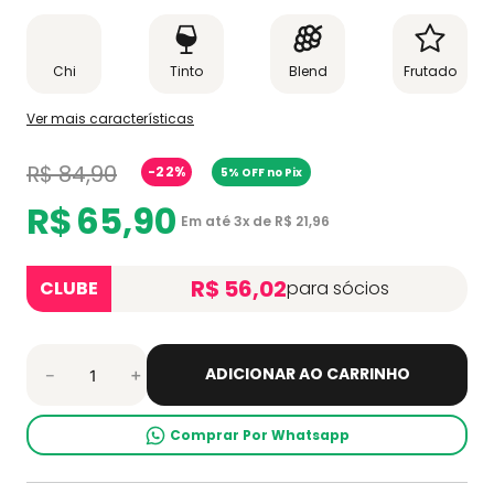
Chi
Tinto
Blend
Frutado
Ver mais características
R$
84
,
90
-
22%
5% OFF no Pix
R$
65
,
90
Em até
3
x de
R$
21
,
96
R$ 56,02
CLUBE
para sócios
ADICIONAR AO CARRINHO
－
＋
Comprar Por Whatsapp