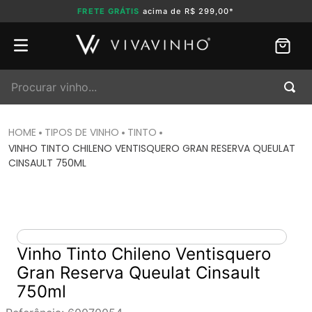
FRETE GRÁTIS
acima de R$ 299,00*
Procurar vinho...
TIPOS DE VINHO
TINTO
VINHO TINTO CHILENO VENTISQUERO GRAN RESERVA QUEULAT
CINSAULT 750ML
Vinho Tinto Chileno Ventisquero
Gran Reserva Queulat Cinsault
750ml