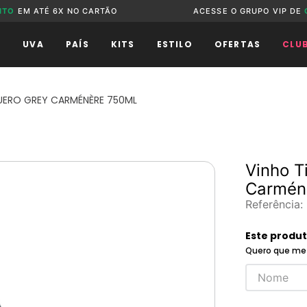
NTO
EM ATÉ 6X NO CARTÃO
ACESSE O GRUPO VIP DE
O
UVA
PAÍS
KITS
ESTILO
OFERTAS
CLU
QUERO GREY CARMÉNÈRE 750ML
Vinho T
Carmén
Referência
:
Este produ
Quero que me 