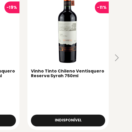
Vinh
Vent
-
19%
-
11%
Char
isquero
Vinho Tinto Chileno Ventisquero
l
Reserva Syrah 750ml
INDISPONÍVEL