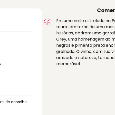
Comen
Em uma noite estrelada na P
reuniu em torno de uma mesa 
histórias, abriram uma garr
Grey, uma homenagem ao maj
negras e pimenta preta enc
grelhada. O vinho, com sua v
amizade e natureza, tornand
o
memorável.
ril de carvalho