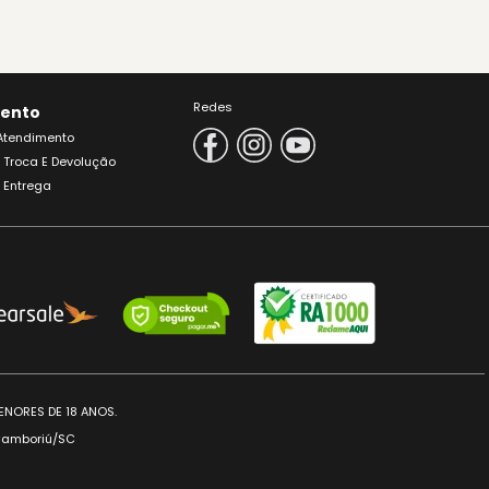
Redes
ento
 Atendimento
e Troca E Devolução
e Entrega
ENORES DE 18 ANOS.
 Camboriú/SC