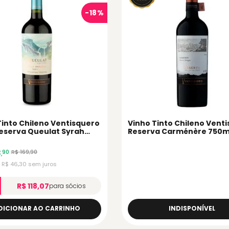
-
18%
Tinto Chileno Ventisquero
Vinho Tinto Chileno Vent
eserva Queulat Syrah
Reserva Carménère 750m
8
R$
169
,
90
90
,
x
R$
46
,
30
sem juros
R$ 118,07
para sócios
DICIONAR AO CARRINHO
INDISPONÍVEL