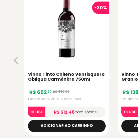
quero
on
-
36%
-
30%
Vinho Tinto Chileno Ventisquero
Vinho 
Obliqua Carménère 750ml
Gran R
750ml
R$
602
R$
13
R$
859
,
90
90
,
Em até
3
x
R$
200
,
96
sem juros
Em até
3
R$ 512,46
para sócios
CLUBE
CLUBE
ADICIONAR AO CARRINHO
A