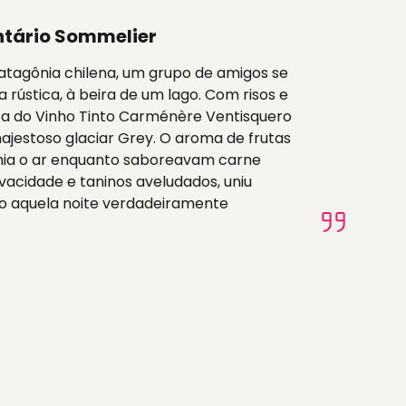
tário Sommelier
atagônia chilena, um grupo de amigos se
rústica, à beira de um lago. Com risos e
afa do Vinho Tinto Carménère Ventisquero
estoso glaciar Grey. O aroma de frutas
hia o ar enquanto saboreavam carne
ivacidade e taninos aveludados, uniu
o aquela noite verdadeiramente