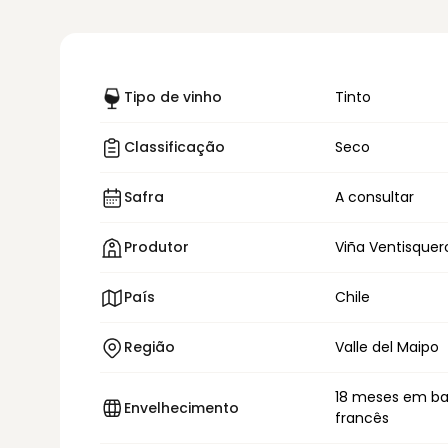
Tipo de vinho
Tinto
Classificação
Seco
Safra
A consultar
Produtor
Viña Ventisquer
País
Chile
Região
Valle del Maipo
18 meses em bar
Envelhecimento
francês