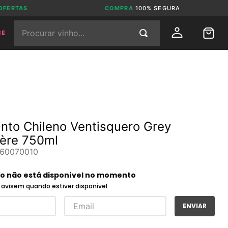
OFERTAS
COMPRA
100% SEGURA
Procurar vinho...
BE
into Chileno Ventisquero Grey
ère 750ml
60070010
to não está disponível no momento
avisem quando estiver disponível
ENVIAR