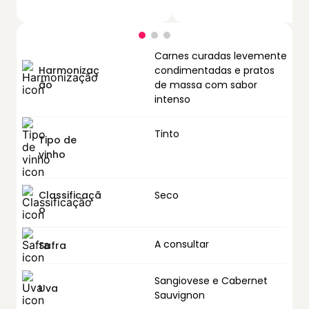
Carnes curadas levemente
Harmonizaç
condimentadas e pratos
ão
de massa com sabor
intenso
Tinto
Tipo de
vinho
Classificaçã
Seco
o
A consultar
Safra
Sangiovese e Cabernet
Uva
Sauvignon