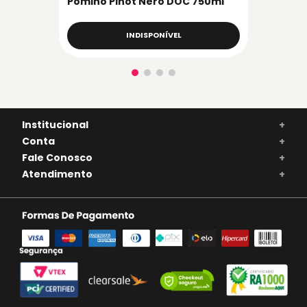
Pomino Pinot Nero DOC 750ml
INDISPONÍVEL
Institucional
+
Conta
+
Fale Conosco
+
Atendimento
+