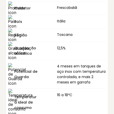
Frescobaldi
Produtor
Itália
País
Toscana
Região
Graduação
12,5%
alcoólica
4 meses em tanques de
Potencial de
aço inox com temperatura
Guarda
controlada, e mais 2
meses em garrafa
16 a 18ºC
Temperatur
a ideal de
consumo