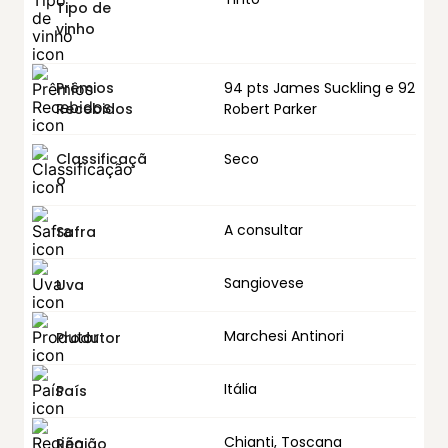
Tipo de
vinho
Prêmios
94 pts James Suckling e 92
Recebidos
Robert Parker
Classificaçã
Seco
o
A consultar
Safra
Sangiovese
Uva
Marchesi Antinori
Produtor
Itália
País
Chianti, Toscana
Região