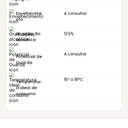
Envelhecime
A consultar
nto
Graduação
13.5%
alcoólica
A consultar
Potencial de
Guarda
16º a 18°C
Temperatur
a ideal de
consumo