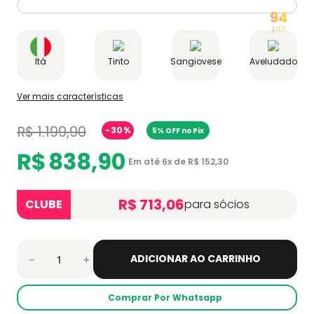
94
Itá
Tinto
Sangiovese
Aveludado
Ver mais características
R$
1
.
199
,
90
-
30%
5% OFF no Pix
R$
838
,
90
Em até
6
x de
R$
152
,
30
R$ 713,06
CLUBE
para sócios
ADICIONAR AO CARRINHO
－
＋
Comprar Por Whatsapp