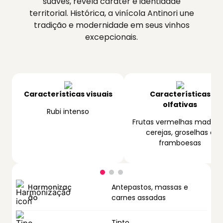
suaves, revela caráter e identidade
territorial. Histórica, a vinícola Antinori une
tradição e modernidade em seus vinhos
excepcionais.
Características visuais
Características
olfativas
Rubi intenso
Frutas vermelhas madura
cerejas, groselhas e
framboesas
Harmonizaç
Antepastos, massas e
ão
carnes assadas
Tinto