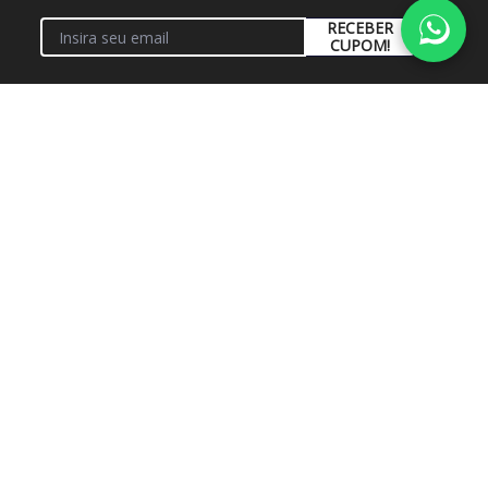
RECEBER
CUPOM!
Institucional
+
Conta
+
Fale Conosco
+
Atendimento
+