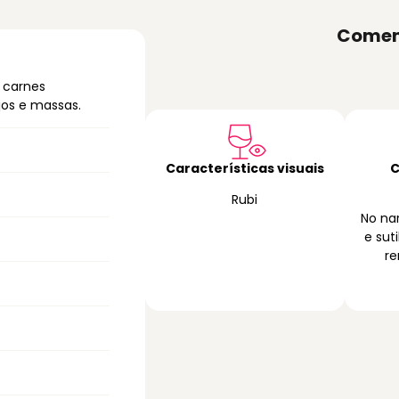
Comen
 carnes
jos e massas.
Características visuais
C
Rubi
No na
e sut
r