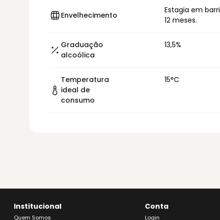
Estagia em barr
Envelhecimento
12 meses.
Graduação
13,5%
alcoólica
Temperatura
15°C
ideal de
consumo
Institucional
Conta
Quem Somos
Login