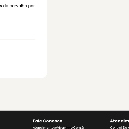
is de carvalho por
Fale Conosco
Atendim
Atendimento@vivavinho.com.br
Central De