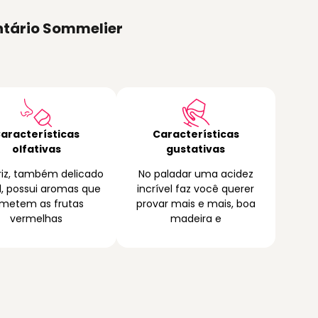
tário Sommelier
aracterísticas
Características
olfativas
gustativas
riz, também delicado
No paladar uma acidez
il, possui aromas que
incrível faz você querer
emetem as frutas
provar mais e mais, boa
vermelhas
madeira e