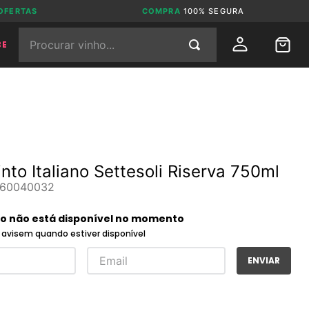
OFERTAS
COMPRA
100% SEGURA
Procurar vinho...
BE
nto Italiano Settesoli Riserva 750ml
60040032
to não está disponível no momento
avisem quando estiver disponível
ENVIAR