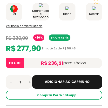
Sobremesa
Por
e
Blend
Néctar
fortificado
Ver mais características
R$
329
,
90
-
16%
5% OFF no Pix
R$
277
,
90
Em até
6
x de
R$
50
,
45
R$ 236,21
CLUBE
para sócios
ADICIONAR AO CARRINHO
－
＋
Comprar Por Whatsapp