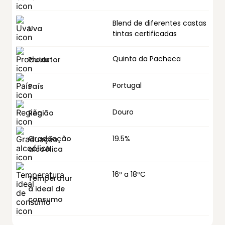
Blend de diferentes castas
Uva
tintas certificadas
Quinta da Pacheca
Produtor
Portugal
País
Douro
Região
Graduação
19.5%
alcoólica
16º a 18ºC
Temperatur
a ideal de
consumo