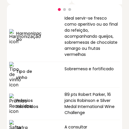
Ideal servir-se fresco
como aperitivo ou ao final
da refeição,
Harmonizaç
acompanhando queijos,
ão
sobremesas de chocolate
amargo ou frutas
vermelhas
Sobremesa e fortificado
Tipo de
vinho
89 pts Robert Parker, 16
Prêmios
jancis Robinson e Silver
Recebidos
Medal International Wine
Challenge
A consultar
Safra