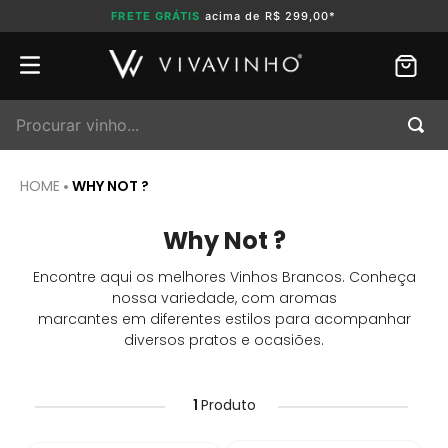
FRETE GRÁTIS
acima de R$ 299,00*
Procurar vinho...
WHY NOT ?
Why Not ?
Encontre aqui os melhores Vinhos Brancos. Conheça
nossa variedade, com aromas
marcantes em diferentes estilos para acompanhar
diversos pratos e ocasiões.
1
Produto