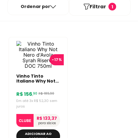
Filtrar
Ordenar por
1
-
17%
Vinho Tinto
Italiano Why Not
Nero D'Avola
Syrah Riserva DOC
R$
156
R$
189
,
90
90
,
750ml
Em até
3
x
R$
52
,
30
sem
juros
R$ 133,37
CLUBE
para sócios
ADICIONAR AO