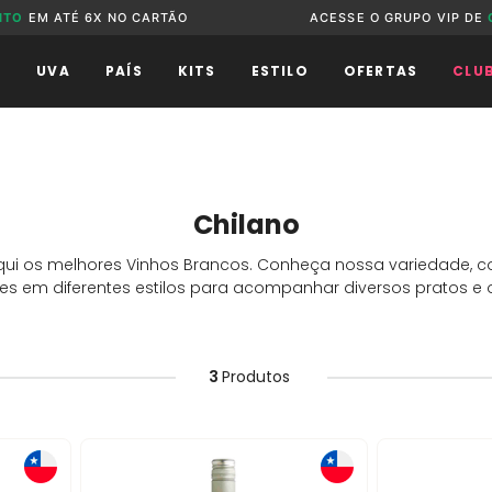
NTO
EM ATÉ 6X NO CARTÃO
ACESSE O GRUPO VIP DE
O
UVA
PAÍS
KITS
ESTILO
OFERTAS
CLU
Chilano
qui os melhores Vinhos Brancos. Conheça nossa variedade,
s em diferentes estilos para acompanhar diversos pratos e 
3
Produtos