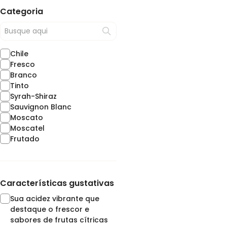
Categoria
Chile
Fresco
Branco
Tinto
Syrah-Shiraz
Sauvignon Blanc
Moscato
Moscatel
Frutado
Características gustativas
Sua acidez vibrante que
destaque o frescor e
sabores de frutas cítricas