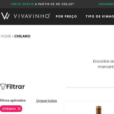
FRETE GRÁTIS
A PARTIR DE R$ 299,00*
PAGAME
POR PREÇO
TIPO DE VINH
CHILANO
Encontre a
marcante
Filtrar
Filtros aplicados:
Limpar todos
chilano