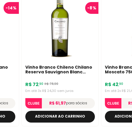
-
14%
-
8%
lano
Vinho Branco Chileno Chilano
Vinho Branc
Reserva Sauvignon Blanc
Moscato 75
750ml
R$
72
R$
42
R$
78
,
90
90
90
,
,
Em até
3
x
R$
24
,
30
sem juros
Em até
2
x
R$
21
,
R$ 61,97
R
ócios
para sócios
CLUBE
CLUBE
NHO
ADICIONAR AO CARRINHO
ADICION