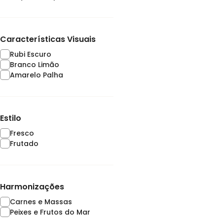
Características Visuais
Rubi Escuro
Branco Limão
Amarelo Palha
Estilo
Fresco
Frutado
Harmonizações
Carnes e Massas
Peixes e Frutos do Mar