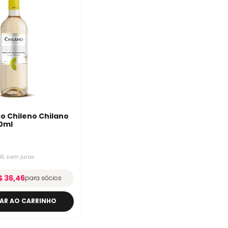
o Chileno Chilano
0ml
45
sem juros
$ 36,46
para sócios
AR AO CARRINHO