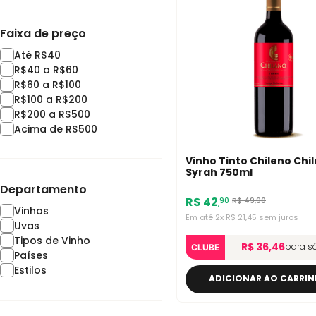
Faixa de preço
Até R$40
R$40 a R$60
R$60 a R$100
R$100 a R$200
R$200 a R$500
Acima de R$500
Vinho Tinto Chileno Chi
Syrah 750ml
Departamento
R$
42
R$
49
,
90
90
,
Vinhos
Em até
2
x
R$
21
,
45
sem juros
Uvas
Tipos de Vinho
R$ 36,46
para s
CLUBE
Países
Estilos
ADICIONAR AO CARRI