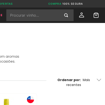
OFERTAS
COMPRA
100% SEGURA
Procurar vinho...
BE
 com aromas
ocasiões.
Ordenar por
Mais
recentes