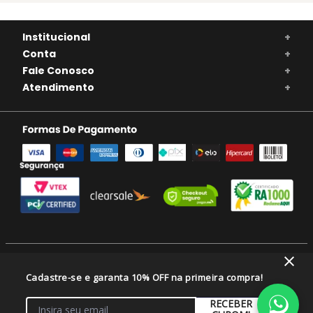
Institucional
+
Conta
+
Fale Conosco
+
Atendimento
+
SE BEBER, NÃO DIRIJA. APRECIE COM MODERAÇÃO. A VENDA DE BEBIDAS
Cadastre-se e garanta 10% OFF na primeira compra!
ALCOÓLICAS É PROIBIDA PARA MENORES DE 18 ANOS.
VIVAVINHO COMERCIO DE ALIMENTOS E BEBIDAS LTDA/CNPJ: 46.082.333/0001-
RECEBER
08 - Balneário Camboriú/SC