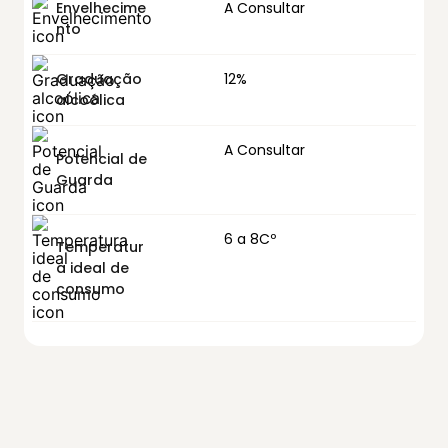
Envelhecime
A Consultar
nto
Graduação
12%
alcoólica
A Consultar
Potencial de
Guarda
6 a 8Cº
Temperatur
a ideal de
consumo