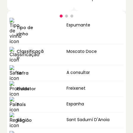
Espumante
Tipo de
vinho
Classificaçã
Moscato Doce
o
A consultar
Safra
Freixenet
Produtor
Espanha
País
Sant Sadurní D'Anoia
Região