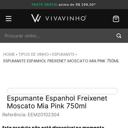
FRETE GRÁTIS
acima de R$ 299,00*
Procurar vinho...
TIPOS DE VINHO
ESPUMANTE
ESPUMANTE ESPANHOL FREIXENET MOSCATO MIA PINK 750ML
Espumante Espanhol Freixenet
Moscato Mia Pink 750ml
Referência
:
EEM20102304
Este produto não está disponível no momento