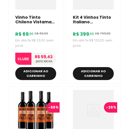
Vinho Tinto
Kit 4 Vinhos Tinto
Chileno Vistamar
Italiano
Reserva
Montresor
Bordevalle
Valpolicella
R$
69
R$
399
R$
89
,
90
R$
799
,
90
90
60
,
,
Carménère 750ml
Ripasso Alberini
750ml
Em até
3
x
R$
23
,
30
sem
Em até
3
x
R$
133
,
20
sem
juros
juros
R$ 59,42
CLUBE
para sócios
ADICIONAR AO
ADICIONAR AO
CARRINHO
CARRINHO
-
58%
-
29%