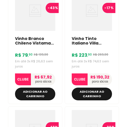
-
43%
-
17%
Vinho Branco
Vinho Tinto
Chileno Vistamar
Italiano Villa
Late Harvest
Antinori Rosso
Sauvignon Blanc
Toscana IGT
R$
79
R$
223
R$
139
,
90
R$
269
,
90
90
90
,
,
375ml
750ml
Em até
3
x
R$
26
,
63
sem
Em até
3
x
R$
74
,
63
sem
juros
juros
R$ 67,92
R$ 190,32
CLUBE
CLUBE
para sócios
para sócios
ADICIONAR AO
ADICIONAR AO
CARRINHO
CARRINHO