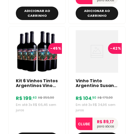
para sócios
ADICIONAR AO
ADICIONAR AO
CARRINHO
CARRINHO
-
45%
-
42%
Kit 6 Vinhos Tintos
Vinho Tinto
Argentinos Vino
Argentino Susana
De Marte Malbec
Balbo Tradición
Malbec 750ml
R$
199
R$
104
R$
359
,
90
R$
179
,
90
40
90
,
,
Em até
3
x
R$
66
,
46
sem
Em até
3
x
R$
34
,
96
sem
juros
juros
R$ 89,17
CLUBE
para sócios