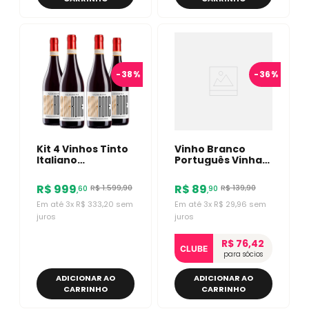
-
38%
-
36%
Kit 4 Vinhos Tinto
Vinho Branco
Italiano
Português Vinha
Montresor
Do Reino Herédias
Amarone Alberini
Douro 750ml
R$
999
R$
89
R$
1
.
599
,
90
R$
139
,
90
60
90
,
,
DOCG 750ml
Em até
3
x
R$
333
,
20
sem
Em até
3
x
R$
29
,
96
sem
juros
juros
R$ 76,42
CLUBE
para sócios
ADICIONAR AO
ADICIONAR AO
CARRINHO
CARRINHO