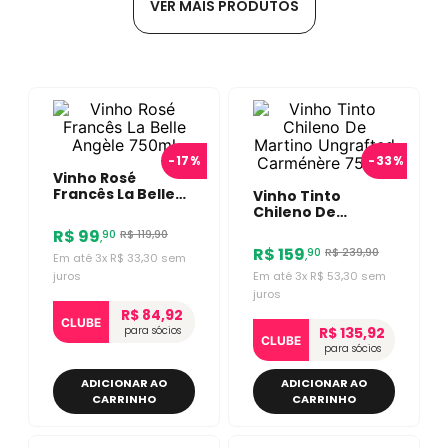
-
17%
-
33%
Vinho Rosé
Francês La Belle
Vinho Tinto
Angèle 750ml
Chileno De
Martino
R$
99
R$
119
,
90
90
,
Ungrafted
R$
159
R$
239
,
90
90
,
Em até
3
x
R$
33
,
30
sem
Carménère 750ml
juros
Em até
3
x
R$
53
,
30
sem
juros
R$ 84,92
CLUBE
para sócios
R$ 135,92
CLUBE
para sócios
ADICIONAR AO
ADICIONAR AO
CARRINHO
CARRINHO