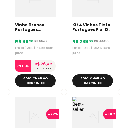
Vinho Branco
Kit 4 Vinhos Tinto
Português
Português Flor De
Cartuxa EA 750ml
Maio 750ml
R$
89
R$
239
R$
99
,
90
R$
399
,
90
90
60
,
,
Em até
3
x
R$
29
,
96
sem
Em até
3
x
R$
79
,
86
sem
juros
juros
R$ 76,42
CLUBE
para sócios
ADICIONAR AO
ADICIONAR AO
CARRINHO
CARRINHO
-
22%
-
50%