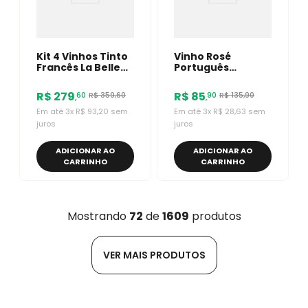
Kit 4 Vinhos Tinto
Vinho Rosé
Francês La Belle
Português
Angèle Pinot Noir
Herdade De São
750ml
Miguel Colheita
R$
279
R$
85
R$
359
,
60
R$
135
,
90
60
90
,
,
Selecionada
750ml
Em até
3
x
R$
93
,
20
sem
Em até
3
x
R$
28
,
63
sem
juros
juros
ADICIONAR AO
ADICIONAR AO
CARRINHO
CARRINHO
Mostrando
72
de
1609
produtos