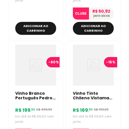
juros
juros
R$ 50,92
CLUBE
para sócios
ADICIONAR AO
ADICIONAR AO
CARRINHO
CARRINHO
-
60%
-
15%
Vinho Branco
Vinho Tinto
Português Pedro E
Chileno Vistamar
Inês DOC 750ml
Block Series Pinot
Noir 750ml
R$
199
R$
169
R$
499
,
90
R$
199
,
90
90
80
,
,
Em até
3
x
R$
66
,
63
sem
Em até
3
x
R$
56
,
60
sem
juros
juros