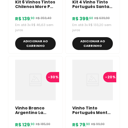
Kit 6 Vinhos Tintos
Kit 4 Vinho Tinto
Chilenos More Por
Português Santa
Favor Cabernet
Maria Reserva
Sauvignon
DÃO 750ml
R$
139
R$
399
R$
359
,
40
R$
639
,
90
90
60
,
,
Em até
3
x
R$
46
,
63
sem
Em até
3
x
R$
133
,
20
sem
juros
juros
ADICIONAR AO
ADICIONAR AO
CARRINHO
CARRINHO
-
30%
-
20%
Vinho Branco
Vinho Tinto
Argentino La
Português Monte
Primera Revancha
Velho 750ml
Chenin Blanc
R$
129
R$
79
R$
185
,
90
R$
99
,
90
90
90
,
,
750ml