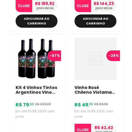
R$ 169,92
R$ 144,33
CLUBE
CLUBE
para sócios
para sócios
ADICIONAR AO
ADICIONAR AO
CARRINHO
CARRINHO
-
67%
-
29%
Kit 4 Vinhos Tintos
Vinho Rosé
Argentinos Vino
Chileno Vistamar
De Marte Malbec
Brisa 750ml
R$
79
R$
49
R$
239
,
90
R$
69
,
90
60
90
,
,
Em até
3
x
R$
26
,
53
sem
Em até
2
x
R$
24
,
95
sem
juros
juros
R$ 42,42
CLUBE