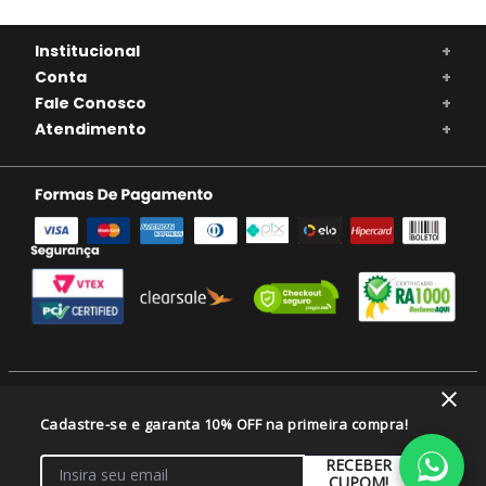
Institucional
+
Conta
+
Fale Conosco
+
Atendimento
+
SE BEBER, NÃO DIRIJA. APRECIE COM MODERAÇÃO. A VENDA DE BEBIDAS
Cadastre-se e garanta 10% OFF na primeira compra!
ALCOÓLICAS É PROIBIDA PARA MENORES DE 18 ANOS.
VIVAVINHO COMERCIO DE ALIMENTOS E BEBIDAS LTDA/CNPJ: 46.082.333/0001-
RECEBER
08 - Balneário Camboriú/SC
CUPOM!