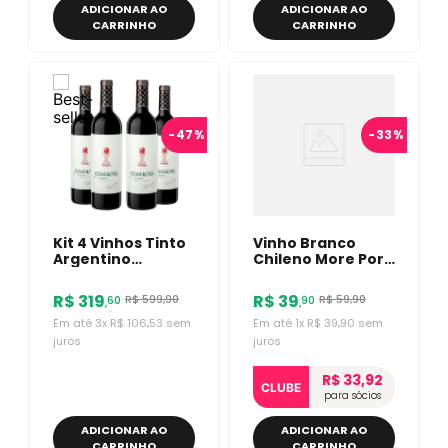
ADICIONAR AO
ADICIONAR AO
CARRINHO
CARRINHO
-
47%
-
33%
Kit 4 Vinhos Tinto
Vinho Branco
Argentino
Chileno More Por
Revancha Malbec
Favor Sauvignon
750ml
Blanc 750ml
R$
319
R$
39
R$
599
,
90
R$
59
,
90
60
90
,
,
Em até
3
x
R$
106
,
53
sem
Em até
1
x
R$
39
,
90
sem
juros
juros
R$ 33,92
CLUBE
para sócios
ADICIONAR AO
ADICIONAR AO
CARRINHO
CARRINHO