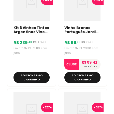
-
43%
-
30%
Kit 6 Vinhos Tintos
Vinho Branco
Argentinos Vino
Português Jardim
De Marte Reserva
Da Estrela DÃO
Malbec
750ml
R$
239
R$
69
R$
419
,
90
R$
99
,
90
40
90
,
,
Em até
3
x
R$
79
,
80
sem
Em até
3
x
R$
23
,
30
sem
juros
juros
R$ 59,42
CLUBE
para sócios
ADICIONAR AO
ADICIONAR AO
CARRINHO
CARRINHO
-
22%
-
37%