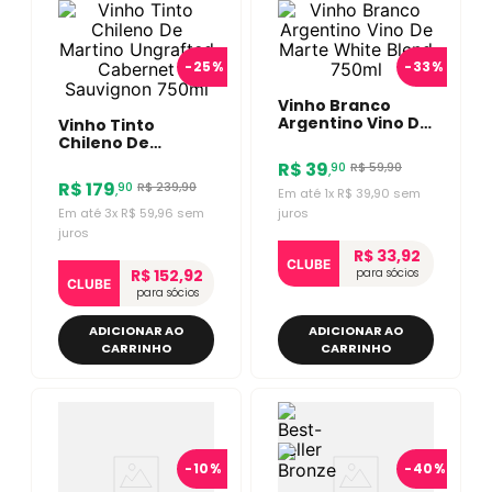
-
25%
-
33%
Vinho Branco
Argentino Vino De
Vinho Tinto
Marte White
Chileno De
Blend 750ml
Martino
R$
39
R$
59
,
90
90
,
Ungrafted
R$
179
R$
239
,
90
90
,
Cabernet
Em até
1
x
R$
39
,
90
sem
Sauvignon 750ml
Em até
3
x
R$
59
,
96
sem
juros
juros
R$ 33,92
CLUBE
R$ 152,92
para sócios
CLUBE
para sócios
ADICIONAR AO
ADICIONAR AO
CARRINHO
CARRINHO
-
10%
-
40%