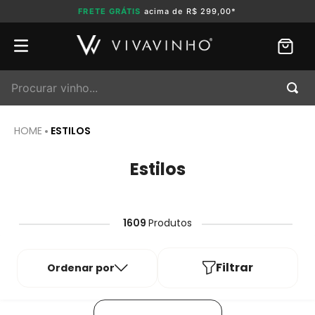
FRETE GRÁTIS
acima de R$ 299,00*
Procurar vinho...
ESTILOS
Estilos
1609
Produtos
Filtrar
Ordenar por