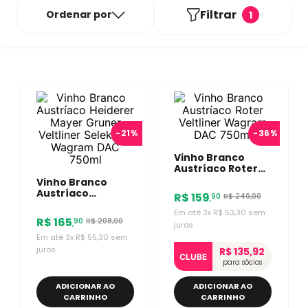
Filtrar
Ordenar por
1
-
21%
-
36%
Vinho Branco
Austríaco Roter
Veltliner Wagram
Vinho Branco
DAC 750ml
Austríaco
R$
159
R$
249
,
90
90
,
Heiderer Mayer
Em até
3
x
R$
53
,
30
sem
Gruner Veltliner
R$
165
R$
208
,
90
90
,
Selektion
juros
Wagram DAC
Em até
3
x
R$
55
,
30
sem
750ml
juros
R$ 135,92
CLUBE
para sócios
ADICIONAR AO
ADICIONAR AO
CARRINHO
CARRINHO