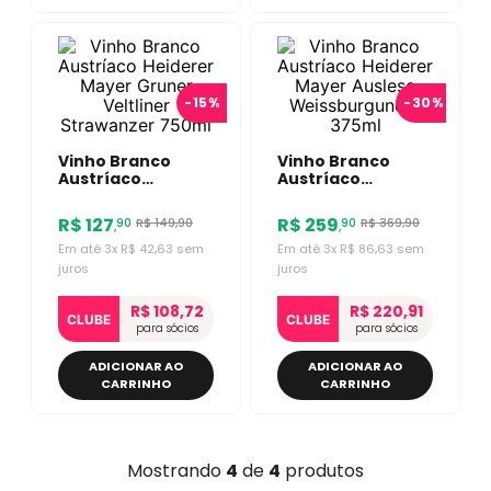
-
15%
-
30%
Vinho Branco
Vinho Branco
Austríaco
Austríaco
Heiderer Mayer
Heiderer Mayer
Gruner Veltliner
Auslese
R$
127
R$
259
R$
149
,
90
R$
369
,
90
90
90
,
,
Strawanzer 750ml
Weissburgunder
375ml
Em até
3
x
R$
42
,
63
sem
Em até
3
x
R$
86
,
63
sem
juros
juros
R$ 108,72
R$ 220,91
CLUBE
CLUBE
para sócios
para sócios
ADICIONAR AO
ADICIONAR AO
CARRINHO
CARRINHO
Mostrando
4
de
4
produtos