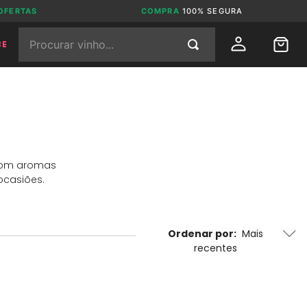
OFERTAS
COMPRA
100% SEGURA
Procurar vinho...
BE
 com aromas
ocasiões.
Ordenar por
Mais
recentes