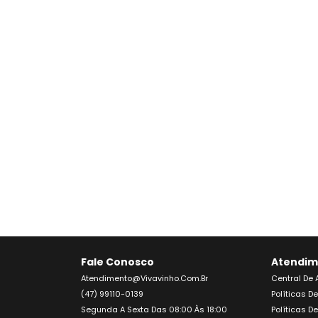
Fale Conosco
Atendim
Atendimento@vivavinho.com.br
Central De
(47) 99110-0139
Políticas D
Segunda A Sexta Das 08:00 Às 18:00
Políticas D