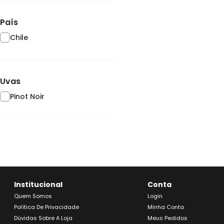
País
Chile
Uvas
Pinot Noir
Institucional
Conta
Quem Somos
Login
Política De Privacidade
Minha Conta
Dúvidas Sobre A Loja
Meus Pedidos