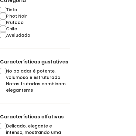
Categoria
Tinto
Pinot Noir
Frutado
Chile
Aveludado
Características gustativas
No paladar é potente,
volumoso e estruturado.
Notas frutadas combinam
eleganteme
Características olfativas
Delicado, elegante e
intenso, mostrando uma