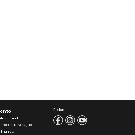
Redes
ento
 Atendimento
e Troca E Devolução
e Entrega