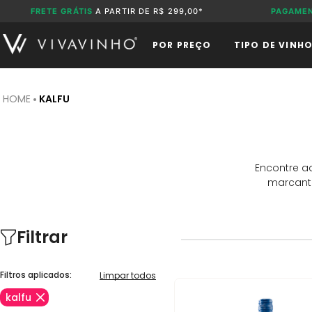
FRETE GRÁTIS
A PARTIR DE R$ 299,00*
PAGAME
POR PREÇO
TIPO DE VINH
KALFU
Encontre a
marcante
Filtrar
Filtros aplicados:
Limpar todos
kalfu