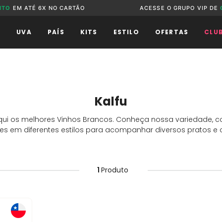
NTO
EM ATÉ 6X NO CARTÃO
ACESSE O GRUPO VIP DE
O
UVA
PAÍS
KITS
ESTILO
OFERTAS
CLU
Kalfu
qui os melhores Vinhos Brancos. Conheça nossa variedade,
s em diferentes estilos para acompanhar diversos pratos e 
1
Produto