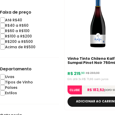
Faixa de preço
Até R$40
R$40 a R$60
R$60 a R$100
R$100 a R$200
R$200 a R$500
Acima de R$500
Vinho Tinto Chileno Kal
Sumpai Pinot Noir 750m
Departamento
R$
215
R$
269
,
90
90
,
Uvas
Em até
3
x
R$
71
,
96
sem juros
Tipos de Vinho
Países
R$ 183,52
para s
CLUBE
Estilos
ADICIONAR AO CARRI