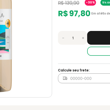
R$
139
,
90
-
30%
5% OF
R$
97
,
80
Em até
5
x d
－
＋