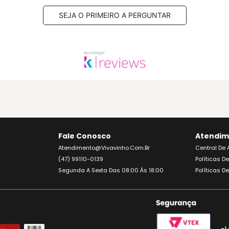
SEJA O PRIMEIRO A PERGUNTAR
Fale Conosco
Atendim
Atendimento@vivavinho.com.br
Central De
(47) 99110-0139
Políticas D
Segunda A Sexta Das 08:00 Às 18:00
Políticas D