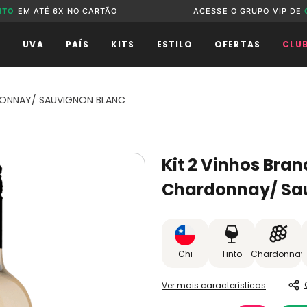
NTO
EM ATÉ 6X NO CARTÃO
ACESSE O GRUPO VIP DE
O
UVA
PAÍS
KITS
ESTILO
OFERTAS
CLU
DONNAY/ SAUVIGNON BLANC
Kit 2 Vinhos Bra
Chardonnay/ Sa
Chi
Tinto
Chardonnay
Ver mais características