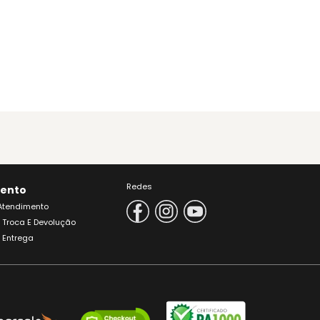
Redes
ento
 Atendimento
e Troca E Devolução
e Entrega