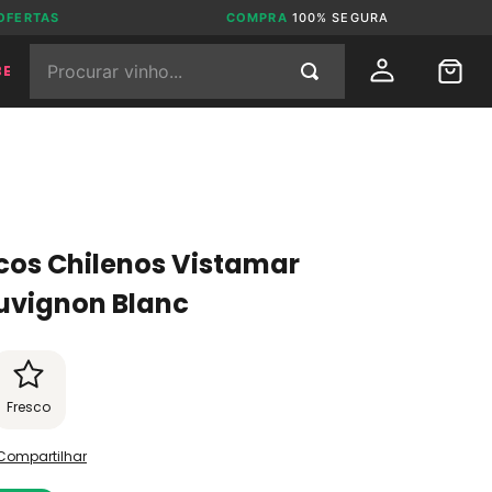
OFERTAS
COMPRA
100% SEGURA
Procurar vinho...
BE
ncos Chilenos Vistamar
uvignon Blanc
Fresco
Compartilhar