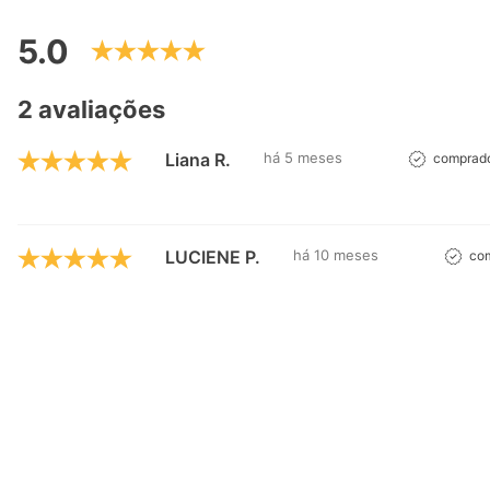
5.0
2 avaliações
Liana R.
há 5 meses
comprado
LUCIENE P.
há 10 meses
com