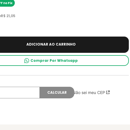
F no Pix
e
R$
21
,
05
ADICIONAR AO CARRINHO
Comprar Por Whatsapp
Não sei meu CEP