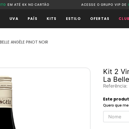
NTO
EM ATÉ 6X NO CARTÃO
ACESSE O GRUPO VIP DE
O
UVA
PAÍS
KITS
ESTILO
OFERTAS
CLU
 BELLE ANGÈLE PINOT NOIR
Kit 2 V
La Bell
Referência
:
Este produ
Quero que me 