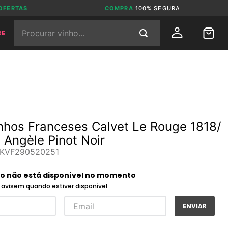
OFERTAS
COMPRA
100% SEGURA
Procurar vinho...
BE
inhos Franceses Calvet Le Rouge 1818/
e Angèle Pinot Noir
KVF290520251
to não está disponível no momento
avisem quando estiver disponível
ENVIAR