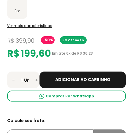
Por
Ver mais características
R$
399
,
90
-
50%
5% OFF no Pix
R$
199
,
60
Em até
6
x de
R$
36
,
23
ADICIONAR AO CARRINHO
－
＋
Comprar Por Whatsapp