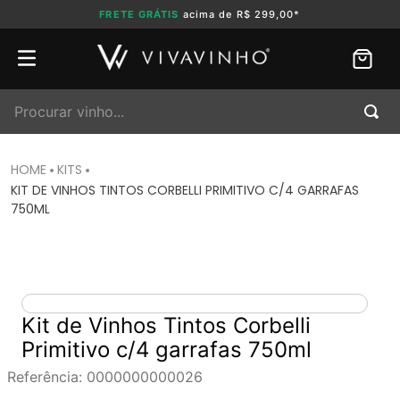
FRETE GRÁTIS
acima de R$ 299,00*
Procurar vinho...
KITS
KIT DE VINHOS TINTOS CORBELLI PRIMITIVO C/4 GARRAFAS
750ML
Kit de Vinhos Tintos Corbelli
Primitivo c/4 garrafas 750ml
Referência
:
0000000000026