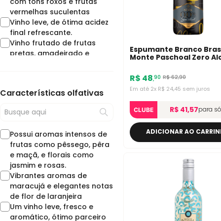
com tons roxos e frutas
Sauvignon Blanc
vermelhas suculentas
Pinot Noir
Vinho leve, de ótima acidez
Estados Unidos
final refrescante.
Carménère
Vinho frutado de frutas
Brasil
Espumante Branco Brasi
pretas, amadeirado e
Merlot
Monte Paschoal Zero Al
terroso acompanhado de
750ml
Frisante
especiarias.
Uruguai
R$
48
R$
62
,
90
90
,
Vinho fresco marcado
Moscato
Em até
2
x
R$
24
,
45
sem juros
Características olfativas
pelos frutos vermelhos.
Moscatel
Com final muito suave, leve
Tempranillo
R$ 41,57
para s
CLUBE
e agradável.
Sangiovese
Vinho encorpado,
Zinfandel
ADICIONAR AO CARRI
Possui aromas intensos de
amadeirado e acidez e
Romênia
frutas como pêssego, pêra
taninos equilibrados
Provence
e maçã, e florais como
Vinho elegante e
Garnacha/Grenache
jasmim e rosas.
harmonioso. As nuances
Califórnia
Vibrantes aromas de
observadas no nariz
Cabernet Franc
maracujá e elegantes notas
aparecem na boca,
África do Sul
de flor de laranjeira
principalmente frutas
Sicilia
Um vinho leve, fresco e
vermelhas, especiarias e
Pinot Grigio
aromático, ótimo parceiro
baunilha