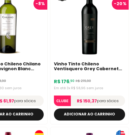
-
8%
-
20%
o Chileno Chilano
Vinho Tinto Chileno
uvignon Blanc
Ventisquero Grey Cabernet
Sauvignon 750ml
R$
176
8
,
90
R$
219
,
90
90
,
30
sem juros
Em até
3
x
R$
58
,
96
sem juros
$ 61,97
R$ 150,37
para sócios
para sócios
CLUBE
AR AO CARRINHO
ADICIONAR AO CARRINHO