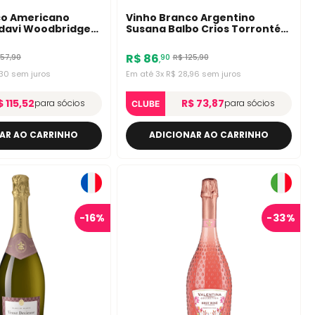
co Americano
Vinho Branco Argentino
davi Woodbridge
Susana Balbo Crios Torrontés
 750ml
750ml
R$
86
157
,
90
R$
125
,
90
90
,
30
sem juros
Em até
3
x
R$
28
,
96
sem juros
$ 115,52
R$ 73,87
para sócios
para sócios
CLUBE
AR AO CARRINHO
ADICIONAR AO CARRINHO
-
16%
-
33%