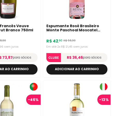
Francês Veuve
Espumante Rosé Brasileiro
rut Branco 750ml
Monte Paschoal Moscatel
750ml
R$
42
18
,
90
R$
58
,
90
90
,
96
sem juros
Em até
2
x
R$
21
,
45
sem juros
$ 73,87
R$ 36,46
para sócios
para sócios
CLUBE
AR AO CARRINHO
ADICIONAR AO CARRINHO
-
46%
-
13%