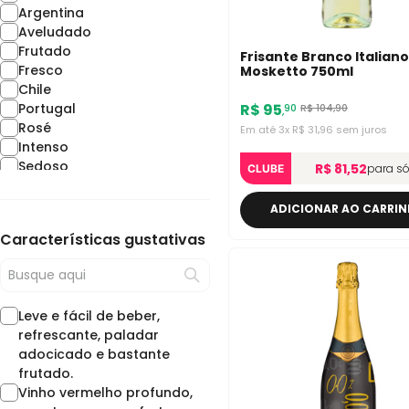
Argentina
Aveludado
Frutado
Frisante Branco Italiano
Fresco
Mosketto 750ml
Chile
Portugal
R$
95
R$
104
,
90
90
,
Rosé
Em até
3
x
R$
31
,
96
sem juros
Intenso
Sedoso
R$ 81,52
para só
CLUBE
Itália
França
ADICIONAR AO CARRI
Malbec
Características gustativas
Rico
Chardonnay
Cabernet Sauvignon
Borbulhante
Leve e fácil de beber,
Espumante
refrescante, paladar
Syrah-Shiraz
adocicado e bastante
Churrasco
frutado.
Espanha
Vinho vermelho profundo,
Touriga Nacional