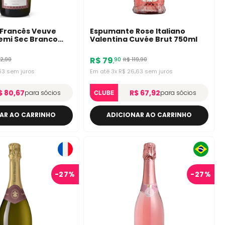
Francês Veuve
Espumante Rose Italiano
emi Sec Branco
Valentina Cuvée Brut 750ml
R$
79
12
,
90
R$
119
,
90
90
,
63
sem juros
Em até
3
x
R$
26
,
63
sem juros
$ 80,67
R$ 67,92
para sócios
para sócios
CLUBE
AR AO CARRINHO
ADICIONAR AO CARRINHO
-
27%
-
27%