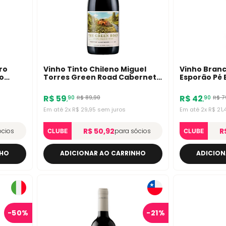
ro
Vinho Tinto Chileno Miguel
Vinho Bran
o
Torres Green Road Cabernet
Esporão Pé 
Sauvignon 750ml
750ml
R$
59
R$
42
R$
89
,
90
R$
7
90
90
,
,
Em até
2
x
R$
29
,
95
sem juros
Em até
2
x
R$
21
,
R$ 50,92
R
ócios
para sócios
CLUBE
CLUBE
NHO
ADICIONAR AO CARRINHO
ADICION
-
50%
-
21%