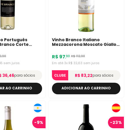
co Português
Vinho Branco Italiano
Branco Corte
Mezzacorona Moscato Giallo
750ml
R$
97
9
,
90
R$
112
,
90
90
,
45
sem juros
Em até
3
x
R$
32
,
63
sem juros
$ 36,46
R$ 83,22
para sócios
para sócios
CLUBE
AR AO CARRINHO
ADICIONAR AO CARRINHO
-
9%
-
23%