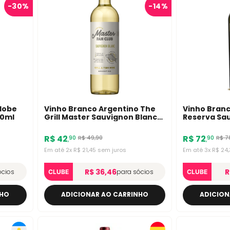
-
30%
-
14%
dobe
Vinho Branco Argentino The
Vinho Branc
50ml
Grill Master Sauvignon Blanc
Reserva Sa
750ml
750ml
R$
42
R$
72
R$
49
,
90
R$
7
90
90
,
,
Em até
2
x
R$
21
,
45
sem juros
Em até
3
x
R$
24
,
R$ 36,46
R
ócios
para sócios
CLUBE
CLUBE
NHO
ADICIONAR AO CARRINHO
ADICION