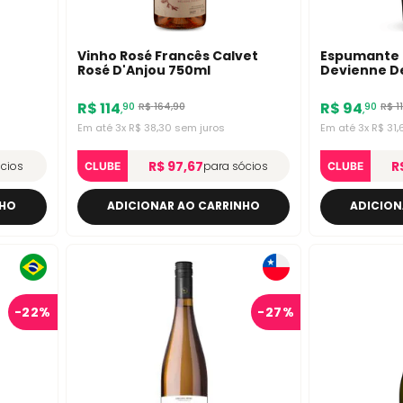
Vinho Rosé Francês Calvet
Espumante 
Rosé D'Anjou 750ml
Devienne D
750ml
R$
114
R$
94
R$
164
,
90
R$
1
90
90
,
,
Em até
3
x
R$
38
,
30
sem juros
Em até
3
x
R$
31
,
R$ 97,67
R
cios
para sócios
CLUBE
CLUBE
NHO
ADICIONAR AO CARRINHO
ADICION
-
22%
-
27%