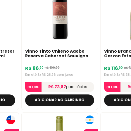
ntresor
Vinho Tinto Chileno Adobe
Vinho Bran
0ml
Reserva Cabernet Sauvignon
Garzon Esta
750ml
750ml
R$
86
R$
116
R$
109
,
90
R$
1
90
90
,
,
Em até
3
x
R$
28
,
96
sem juros
Em até
3
x
R$
38
,
R$ 73,87
R
para sócios
CLUBE
CLUBE
NHO
ADICIONAR AO CARRINHO
ADICION