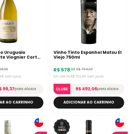
co Uruguaio
Vinho Tinto Espanhol Matsu El
te Viognier Corte
Viejo 750ml
R$
578
28
,
90
R$
754
,
90
90
,
96
sem juros
Em até
3
x
R$
192
,
96
sem juros
$ 99,37
R$ 492,06
para sócios
para sócios
CLUBE
AR AO CARRINHO
ADICIONAR AO CARRINHO