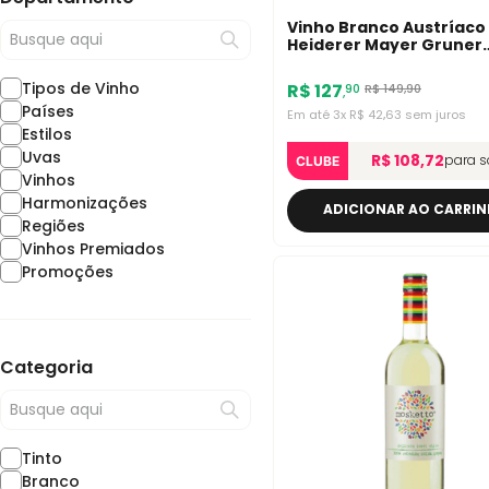
Vinho Branco Austríaco
Heiderer Mayer Gruner
Veltliner Strawanzer 75
Tipos de Vinho
R$
127
R$
149
,
90
90
,
Países
Em até
3
x
R$
42
,
63
sem juros
Estilos
Uvas
R$ 108,72
para s
CLUBE
Vinhos
Harmonizações
ADICIONAR AO CARRI
Regiões
Vinhos Premiados
Promoções
Categoria
Tinto
Branco