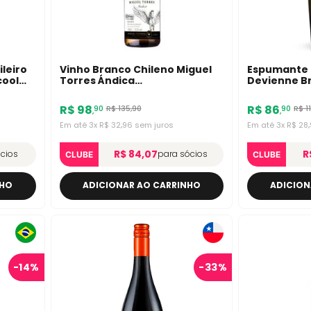
leiro
Vinho Branco Chileno Miguel
Espumante 
cool
Torres Ándica
Devienne B
Gewürztraminer Reserva
750ml
R$
98
R$
86
R$
135
,
90
R$
1
90
90
,
,
Em até
3
x
R$
32
,
96
sem juros
Em até
3
x
R$
28
,
R$ 84,07
R
ócios
para sócios
CLUBE
CLUBE
NHO
ADICIONAR AO CARRINHO
ADICION
-
14%
-
33%