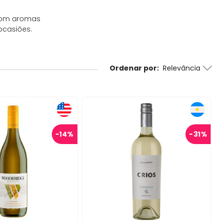
 com aromas
ocasiões.
Ordenar por
Relevância
-
14%
-
31%