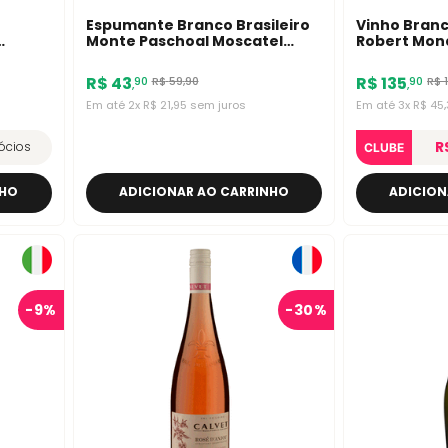
Espumante Branco Brasileiro
Vinho Bran
Monte Paschoal Moscatel
Robert Mon
0ml
750ml
Chardonnay
R$
43
R$
135
R$
59
,
90
R$
90
90
,
,
Em até
2
x
R$
21
,
95
sem juros
Em até
3
x
R$
45
,
R
ócios
CLUBE
NHO
ADICIONAR AO CARRINHO
ADICION
-
9%
-
30%