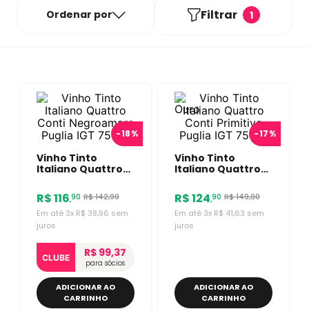
Filtrar
Ordenar por
1
-
18%
-
17%
Vinho Tinto
Vinho Tinto
Italiano Quattro
Italiano Quattro
Conti
Conti Primitivo
Negroamaro
Puglia IGT 750ml
R$
116
R$
124
R$
142
,
90
R$
149
,
90
90
90
,
,
Puglia IGT 750ml
Em até
3
x
R$
38
,
96
sem
Em até
3
x
R$
41
,
63
sem
juros
juros
R$ 99,37
CLUBE
para sócios
ADICIONAR AO
ADICIONAR AO
CARRINHO
CARRINHO