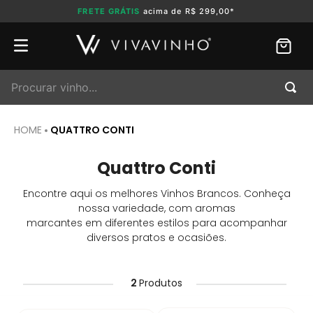
FRETE GRÁTIS
acima de R$ 299,00*
Procurar vinho...
QUATTRO CONTI
Quattro Conti
Encontre aqui os melhores Vinhos Brancos. Conheça
nossa variedade, com aromas
marcantes em diferentes estilos para acompanhar
diversos pratos e ocasiões.
2
Produtos