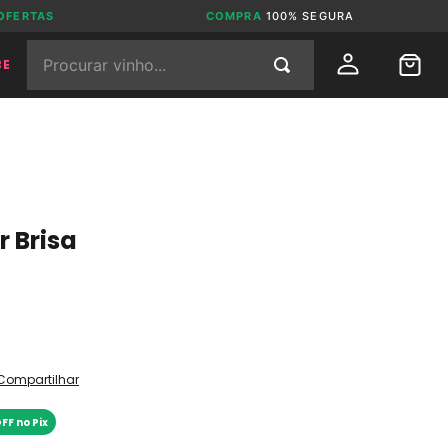
OFERTAS
COMPRA
100% SEGURA
Procurar vinho...
BE
 Brisa
Compartilhar
FF no Pix