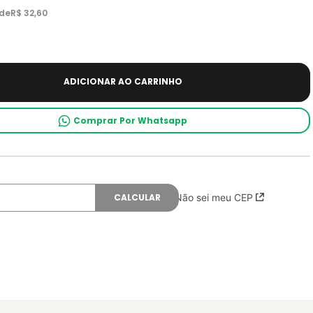
 de
R$
32
,
60
ADICIONAR AO CARRINHO
Comprar Por Whatsapp
Não sei meu CEP