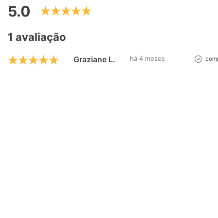
5.0
1 avaliação
Graziane L.
há 4 meses
comp