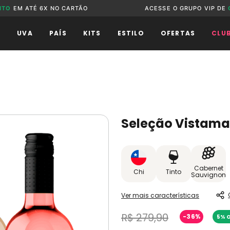
NTO
EM ATÉ 6X NO CARTÃO
ACESSE O GRUPO VIP DE
O
UVA
PAÍS
KITS
ESTILO
OFERTAS
CLU
Seleção Vistamar
Cabernet
Chi
Tinto
Sauvignon
Ver mais características
R$
279
,
90
-
36%
5% O