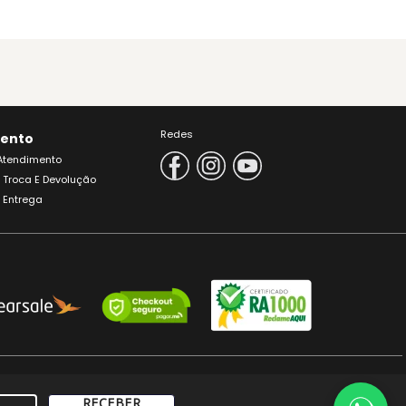
Redes
ento
 Atendimento
e Troca E Devolução
e Entrega
ENORES DE 18 ANOS.
RECEBER