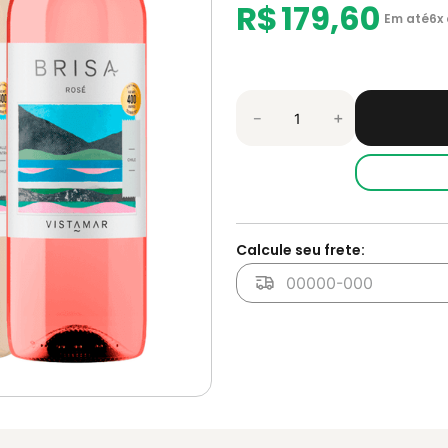
R$
179
,
60
Em até
6
x
－
＋