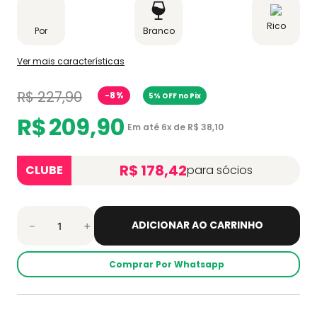
Rico
Por
Branco
Ver mais características
R$
227
,
90
-
8%
5% OFF no Pix
R$
209
,
90
Em até
6
x de
R$
38
,
10
R$ 178,42
CLUBE
para sócios
ADICIONAR AO CARRINHO
－
＋
Comprar Por Whatsapp