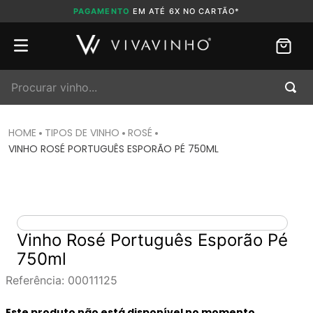
PAGAMENTO
EM ATÉ 6X NO CARTÃO*
Procurar vinho...
TIPOS DE VINHO
ROSÉ
VINHO ROSÉ PORTUGUÊS ESPORÃO PÉ 750ML
Vinho Rosé Português Esporão Pé
750ml
Referência
:
00011125
Este produto não está disponível no momento