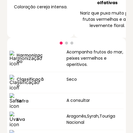
olfativas
Coloração cereja intensa.
Nariz que puxa muito par
frutas vermelhas e algo
levemente floral.
Acompanha frutos do mar,
Harmonizaç
peixes vermelhos e
ão
aperitivos.
Classificaçã
Seco
o
A consultar
Safra
Aragonês,Syrah,Touriga
Uva
Nacional