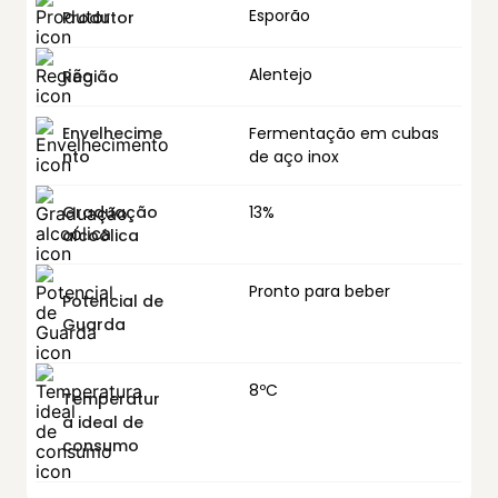
Esporão
Produtor
Alentejo
Região
Envelhecime
Fermentação em cubas
nto
de aço inox
Graduação
13%
alcoólica
Pronto para beber
Potencial de
Guarda
8ºC
Temperatur
a ideal de
consumo