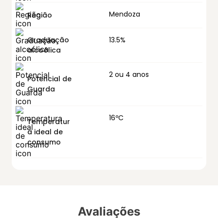
Mendoza
Região
Graduação
13.5%
alcoólica
2 ou 4 anos
Potencial de
Guarda
16ºC
Temperatur
a ideal de
consumo
Avaliações