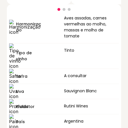
Aves assadas, carnes
Harmonizaç
vermelhas ao molho,
ão
massas e molho de
tomate
Tinto
Tipo de
vinho
A consultar
Safra
Sauvignon Blanc
Uva
Rutini Wines
Produtor
Argentina
País