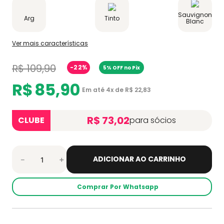
Sauvignon
Arg
Tinto
Blanc
Ver mais características
R$
109
,
90
-
22%
5% OFF no Pix
R$
85
,
90
Em até
4
x de
R$
22
,
83
R$ 73,02
CLUBE
para sócios
ADICIONAR AO CARRINHO
－
＋
Comprar Por Whatsapp