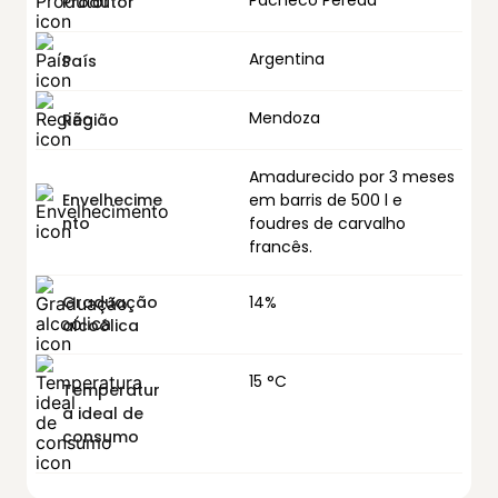
Pacheco Pereda
Produtor
Argentina
País
Mendoza
Região
Amadurecido por 3 meses
Envelhecime
em barris de 500 l e
nto
foudres de carvalho
francês.
Graduação
14%
alcoólica
15 °C
Temperatur
a ideal de
consumo