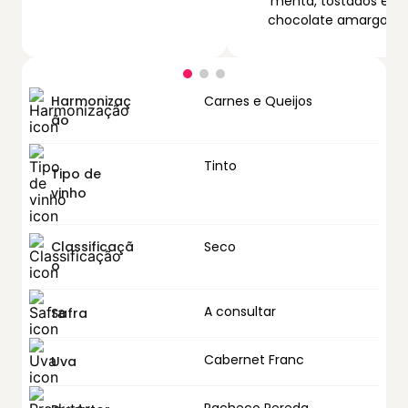
menta, tostados e
chocolate amargo.
Harmonizaç
Carnes e Queijos
ão
Tinto
Tipo de
vinho
Classificaçã
Seco
o
A consultar
Safra
Cabernet Franc
Uva