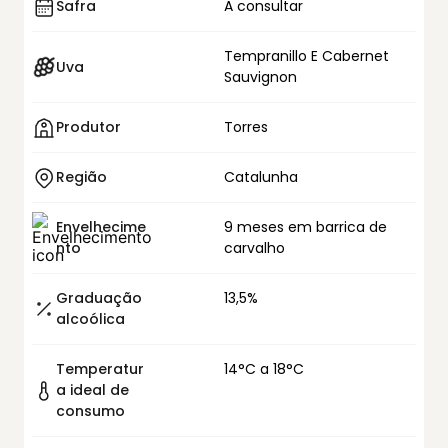
Safra
A consultar
Tempranillo E Cabernet
Uva
Sauvignon
Produtor
Torres
Região
Catalunha
Envelhecime
9 meses em barrica de
nto
carvalho
Graduação
13,5%
alcoólica
Temperatur
14°C a 18°C
a ideal de
consumo