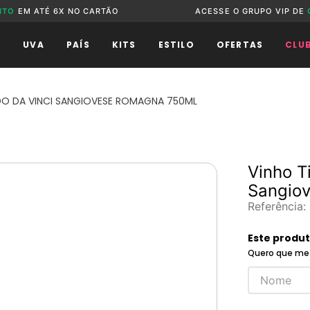
NTO
EM ATÉ 6X NO CARTÃO
ACESSE O GRUPO VIP DE
O
UVA
PAÍS
KITS
ESTILO
OFERTAS
CLU
DO DA VINCI SANGIOVESE ROMAGNA 750ML
Vinho T
Sangio
Referência
:
Este produ
Quero que me 