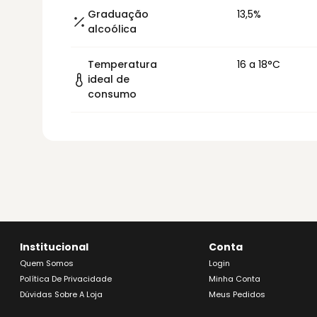
Graduação
13,5%
alcoólica
Temperatura
16 a 18°C
ideal de
consumo
Institucional
Conta
Quem Somos
Login
Política De Privacidade
Minha Conta
Dúvidas Sobre A Loja
Meus Pedidos