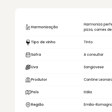
Harmoniza per
Harmonização
pizza, carnes d
Tipo de vinho
Tinto
Safra
A consultar
Uva
Sangiovese
Produtor
Cantine Leonard
País
Itália
Região
Emilia-Romagn