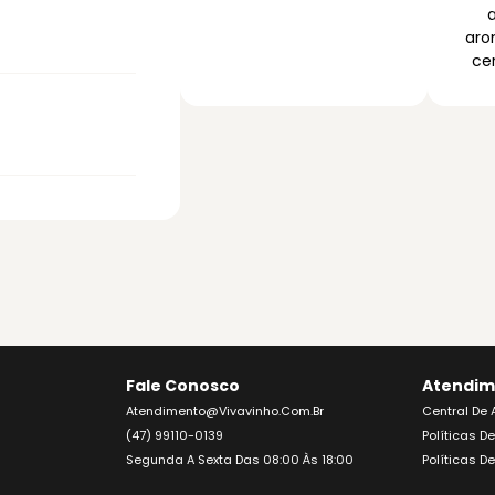
aro
ce
Fale Conosco
Atendim
Atendimento@vivavinho.com.br
Central De
(47) 99110-0139
Políticas D
Segunda A Sexta Das 08:00 Às 18:00
Políticas D