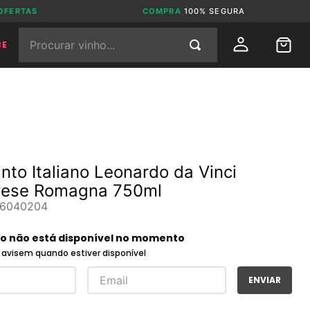
OFERTAS
COMPRA
100% SEGURA
Procurar vinho...
BE
into Italiano Leonardo da Vinci
vese Romagna 750ml
6040204
to não está disponível no momento
avisem quando estiver disponível
ENVIAR