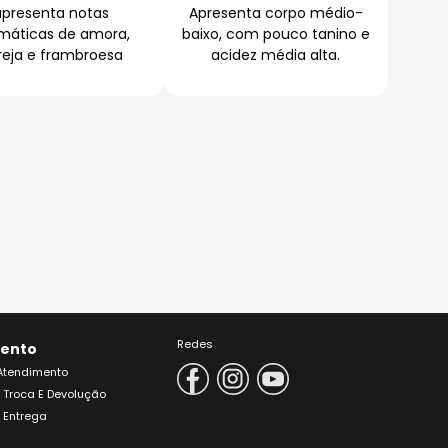
apresenta notas
Apresenta corpo médio-
máticas de amora,
baixo, com pouco tanino e
reja e frambroesa
acidez média alta.
Redes
ento
 Atendimento
e Troca E Devolução
e Entrega