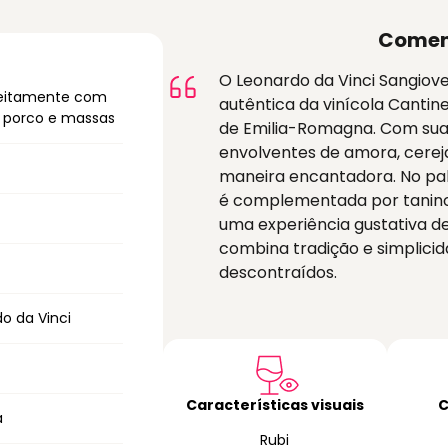
Comen
O Leonardo da Vinci Sangio
feitamente com
autêntica da vinícola Cantine
e porco e massas
de Emilia-Romagna. Com sua c
envolventes de amora, cerej
maneira encantadora. No pal
é complementada por taninos 
uma experiência gustativa de
combina tradição e simplici
descontraídos.
o da Vinci
Características visuais
C
a
Rubi