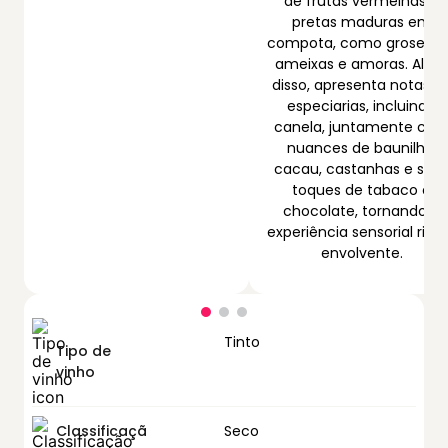
de frutas vermelhas e
pretas maduras em
compota, como groselha
ameixas e amoras. Além
disso, apresenta notas d
especiarias, incluindo
canela, juntamente co
nuances de baunilha,
cacau, castanhas e suti
toques de tabaco e
chocolate, tornando a
experiência sensorial rica
envolvente.
Tinto
Tipo de
vinho
Classificaçã
Seco