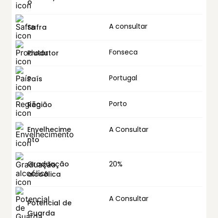
o
A consultar
Safra
Fonseca
Produtor
Portugal
País
Porto
Região
Envelhecime
A Consultar
nto
Graduação
20%
alcoólica
A Consultar
Potencial de
Guarda