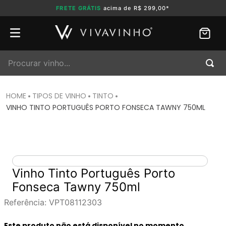
FRETE GRÁTIS
acima de R$ 299,00*
Procurar vinho...
TIPOS DE VINHO
TINTO
VINHO TINTO PORTUGUÊS PORTO FONSECA TAWNY 750ML
Vinho Tinto Português Porto
Fonseca Tawny 750ml
Referência
:
VPT08112303
Este produto não está disponível no momento