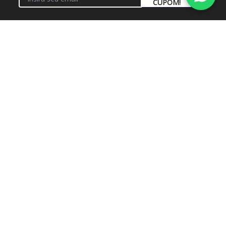
CUPOM!
VOCÊ ESTÁ EM UMA
CONTA-SÓCIO CLUBE VIVAVINHO