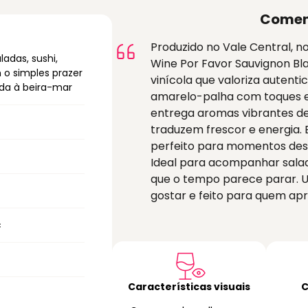
Comen
Produzido no Vale Central, n
adas, sushi,
Wine Por Favor Sauvignon Bla
 o simples prazer
vinícola que valoriza autenti
ada à beira-mar
amarelo-palha com toques 
entrega aromas vibrantes de 
traduzem frescor e energia. 
perfeito para momentos desc
Ideal para acompanhar salada
que o tempo parece parar. U
gostar e feito para quem apre
c
r
Características visuais
C