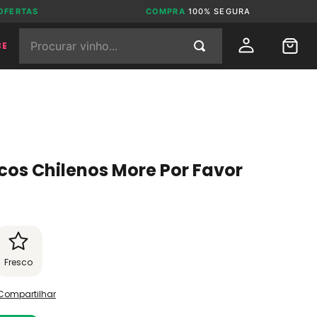
OFERTAS
COMPRA
100% SEGURA
Procurar vinho...
BE
ncos Chilenos More Por Favor
Fresco
Compartilhar