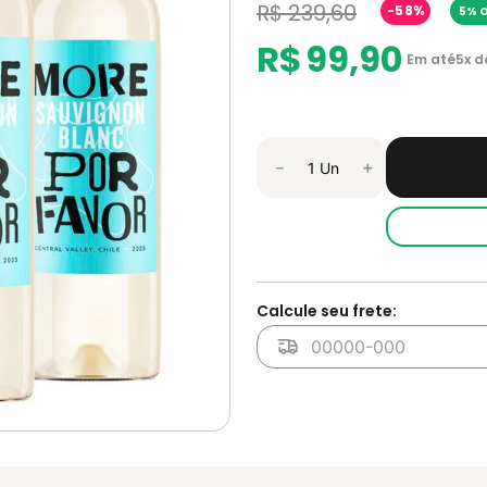
R$
239
,
60
-
58%
5% O
R$
99
,
90
Em até
5
x d
－
＋