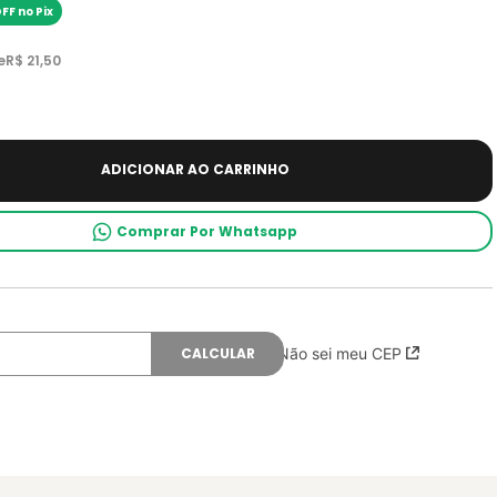
FF no Pix
e
R$
21
,
50
ADICIONAR AO CARRINHO
Comprar Por Whatsapp
Não sei meu CEP