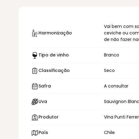
Vai bem com sal
Harmonização
ceviche ou com
de não fazer n
Tipo de vinho
Branco
Classificação
Seco
Safra
A consultar
Uva
Sauvignon Blan
Produtor
Vina Punti Ferre
País
Chile