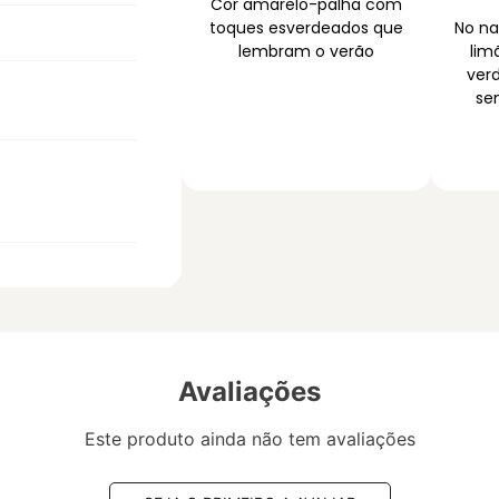
Cor amarelo-palha com
toques esverdeados que
No na
lembram o verão
lim
ver
se
Avaliações
Este produto ainda não tem avaliações