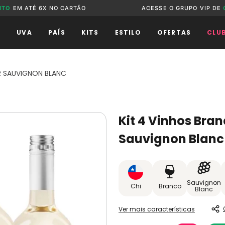
NTO
EM ATÉ 6X NO CARTÃO
ACESSE O GRUPO VIP DE
O
UVA
PAÍS
KITS
ESTILO
OFERTAS
CLU
R SAUVIGNON BLANC
Kit 4 Vinhos Bra
Sauvignon Blanc
Sauvignon
Chi
Branco
Blanc
Ver mais características